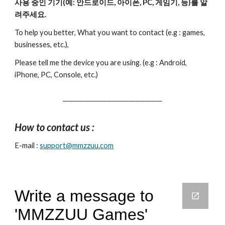
사용 중인 기기(예: 안드로이드, 아이폰, PC, 게임기, 등)를 알
려주세요.
To help you better, What you want to contact (e.g : games, 
businesses, etc.),
Please tell me the device you are using. (e.g : 
Android, 
iPhone, PC, Console, etc.)
──────────────────
How to contact us :
E-mail :
support@
mmzzuu
.com